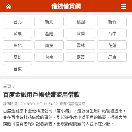
借錢借貸網
台北
新北
桃園
新竹
苗栗
基隆
宜蘭
台中
彰化
南投
雲林
花蓮
高雄
台南
嘉義
屏東
台東
首頁
>
百度金融用戶帳號遭盜用借款
發佈時間：2018/8/9 上午 11:54:32 來源:
借錢借貸網
百度金融旗下金融科技公司「度小滿」，最近發生用戶帳號被盜用，
並在百度有錢花借款的事件，引起許多度小滿用戶的擔憂，根據大陸
媒體《投資者報》記者調查，出現類似問題的人並不在少數。