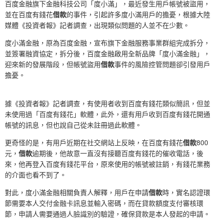
百度金融旗下金融科技公司「度小滿」，最近發生用戶帳號被盜用，
並在百度有錢花
借款
的事件，引起許多度小滿用戶的擔憂，根據大陸
媒體《投資者報》記者調查，出現類似問題的人並不在少數。
度小滿金融，原為百度金融，宣布旗下金融服務事業群組完成拆分，
並簽署融資協定，拆分後，百度金融啟用全新品牌「度小滿金融」，
迎來新的發展階段，但帳號盜用
借款
事件的風險控管問題卻引發用戶
擔憂。
據《投資者報》記者調查，有使用者收到百度有錢花類似簡訊，但並
未使用過「百度有錢花」軟體，此外，還有用戶收到百度有錢花開通
帳號的訊息，但也說自己從未註冊過此軟體。
更奇怪的是，有用戶近期在社交網站上反映，在百度有錢花
借款
800
元，
借款
逾期後，他故意一直沒有接聽百度有錢花的催收電話，後
來，他再登入百度有錢花平台，原來使用的帳號被註銷，有錢花業務
的介面也看不到了。
對此，度小滿金融相關負責人解釋，用戶在申請
借款
時，實名認證環
節需要本人交付金融卡訊息並輸入密碼，而在貸款額度支付審核環
節，申請人需要通過人臉識別的驗證，確保貸款是本人發起的申請。