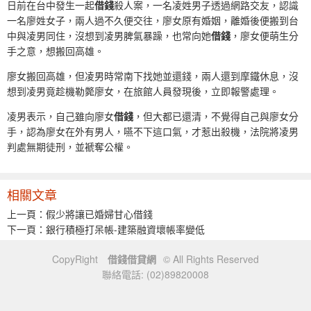
日前在台中發生一起
借錢
殺人案，一名凌姓男子透過網路交友，認識
一名廖姓女子，兩人過不久便交往，廖女原有婚姻，離婚後便搬到台
中與凌男同住，沒想到凌男脾氣暴躁，也常向她
借錢
，廖女便萌生分
手之意，想搬回高雄。
廖女搬回高雄，但凌男時常南下找她並還錢，兩人還到摩鐵休息，沒
想到凌男竟趁機勒斃廖女，在旅館人員發現後，立即報警處理。
凌男表示，自己雖向廖女
借錢
，但大都已還清，不覺得自己與廖女分
手，認為廖女在外有男人，嚥不下這口氣，才惹出殺機，法院將凌男
判處無期徒刑，並褫奪公權。
相關文章
上一頁：
假少將讓已婚婦甘心借錢
下一頁：
銀行積極打呆帳-建築融資壞帳率變低
CopyRight
借錢借貸網
© All Rights Reserved
聯絡電話: (02)89820008