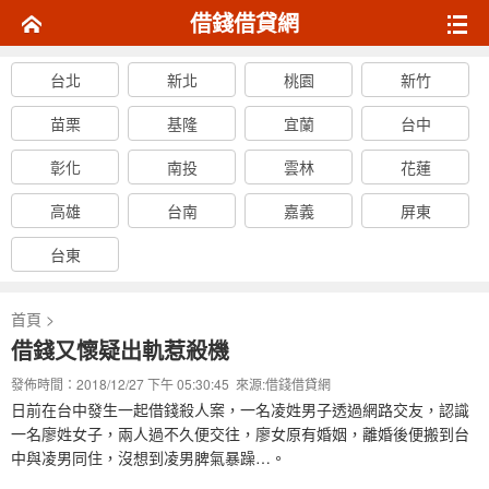
借錢借貸網
台北
新北
桃園
新竹
苗栗
基隆
宜蘭
台中
彰化
南投
雲林
花蓮
高雄
台南
嘉義
屏東
台東
首頁
>
借錢又懷疑出軌惹殺機
發佈時間：2018/12/27 下午 05:30:45 來源:
借錢借貸網
日前在台中發生一起借錢殺人案，一名凌姓男子透過網路交友，認識
一名廖姓女子，兩人過不久便交往，廖女原有婚姻，離婚後便搬到台
中與凌男同住，沒想到凌男脾氣暴躁…。