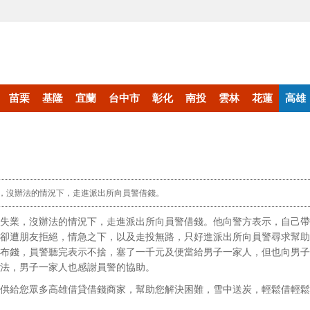
苗栗
基隆
宜蘭
台中市
彰化
南投
雲林
花蓮
高雄
，沒辦法的情況下，走進派出所向員警借錢。
失業，沒辦法的情況下，走進派出所向員警借錢。他向警方表示，自己帶
卻遭朋友拒絕，情急之下，以及走投無路，只好進派出所向員警尋求幫助
布錢，員警聽完表示不捨，塞了一千元及便當給男子一家人，但也向男子
法，男子一家人也感謝員警的協助。
供給您眾多高雄借貸借錢商家，幫助您解決困難，雪中送炭，輕鬆借輕鬆