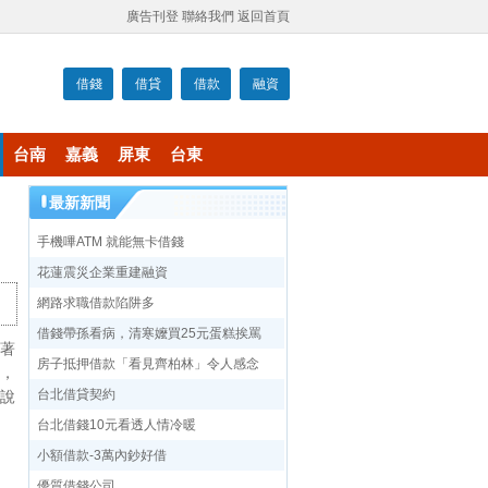
廣告刊登
聯絡我們
返回首頁
借錢
借貸
借款
融資
台南
嘉義
屏東
台東
最新新聞
手機嗶ATM 就能無卡借錢
花蓮震災企業重建融資
網路求職借款陷阱多
借錢帶孫看病，清寒嬤買25元蛋糕挨罵
著
房子抵押借款「看見齊柏林」令人感念
，
台北借貸契約
說
台北借錢10元看透人情冷暖
小額借款-3萬內鈔好借
優質借錢公司