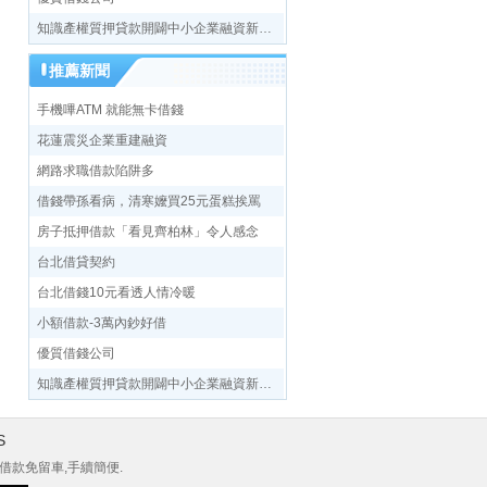
知識產權質押貸款開闢中小企業融資新途徑
推薦新聞
手機嗶ATM 就能無卡借錢
花蓮震災企業重建融資
網路求職借款陷阱多
借錢帶孫看病，清寒嬤買25元蛋糕挨罵
房子抵押借款「看見齊柏林」令人感念
台北借貸契約
台北借錢10元看透人情冷暖
小額借款-3萬內鈔好借
優質借錢公司
知識產權質押貸款開闢中小企業融資新途徑
S
借款免留車,手續簡便.