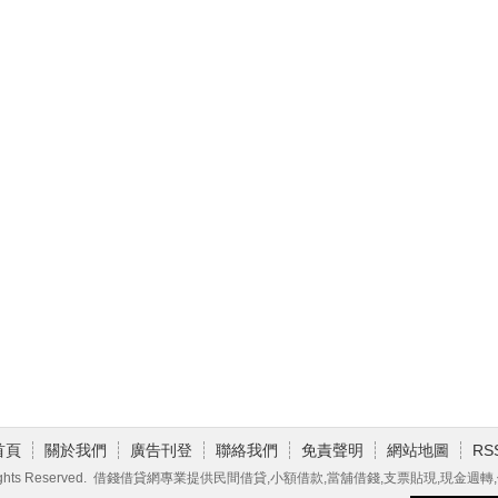
首頁
關於我們
廣告刊登
聯絡我們
免責聲明
網站地圖
RS
ghts Reserved.
借錢借貸網
專業提供民間借貸,小額借款,當舖借錢,支票貼現,現金週轉,