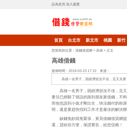
設為首頁
加入最愛
首頁
台北市
新北市
桃園
新竹
您當前的位置：
借錢借貸網
>
高雄
> 正文
高雄借錢
發佈時間：2018-03-23 17:10 來源：
高雄一名男子，因經濟狀況不佳，且又失業
高雄一名男子，因經濟狀況不佳，且又
妻兒已經騎了很語的路到朋友家借錢，不料
而他也說到小孩才剛出生，快沒錢付奶粉尿
明，還是要趕快找到工作才是最佳的解決辦
缺錢免鈔煩免緊張，
黃頁借錢借貸網
提
還，貸給你方便，保證實在，給您信賴！