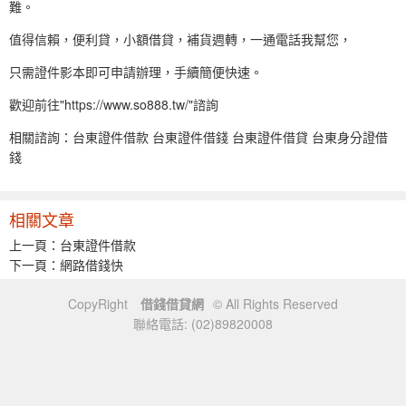
難。
值得信賴，便利貸，小額
借貸
，補貨週轉，一通電話我幫您，
只需證件影本即可申請辦理，手續簡便快速。
歡迎前往"https://www.so888.tw/"諮詢
相關諮詢：台東證件借款 台東證件借錢 台東證件借貸 台東身分證借
錢
相關文章
上一頁：
台東證件借款
下一頁：
網路借錢快
CopyRight
借錢借貸網
© All Rights Reserved
聯絡電話: (02)89820008