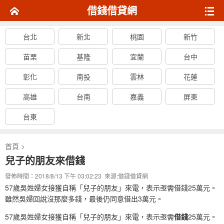
借錢借貸網
台北
新北
桃園
新竹
苗栗
基隆
宜蘭
台中
彰化
南投
雲林
花蓮
高雄
台南
嘉義
屏東
台東
首頁
>
兒子的朋友來借錢
發佈時間：2018/8/13 下午 03:02:23 來源:
借錢借貸網
57歲吳姓婦女接獲自稱「兒子的朋友」來電，表示亟需借錢25萬元。
雖然吳婦回說沒那麼多錢，最後仍同意借出3萬元。
57歲吳姓婦女接獲自稱「兒子的朋友」來電，表示亟需
借錢
25萬元。