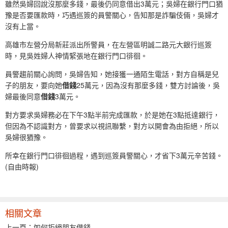
雖然吳婦回說沒那麼多錢，最後仍同意借出3萬元；吳婦在銀行門口猶
豫是否要匯款時，巧遇巡簽的員警關心，告知那是詐騙伎倆，吳婦才
沒有上當。
高雄市左營分局新莊派出所警員，在左營區明誠二路元大銀行巡簽
時，見吳姓婦人神情緊張地在銀行門口徘徊。
員警趨前關心詢問，吳婦告知，她接獲一通陌生電話，對方自稱是兒
子的朋友，要向她
借錢
25萬元，因為沒有那麼多錢，雙方討論後，吳
婦最後同意
借錢
3萬元。
對方要求吳婦務必在下午3點半前完成匯款，於是她在3點抵達銀行，
但因為不認識對方，曾要求以視訊聯繫，對方以開會為由拒絕，所以
吳婦很猶豫。
所幸在銀行門口徘徊過程，遇到巡簽員警關心，才省下3萬元辛苦錢。
(自由時報)
相關文章
上一頁：
如何拒絕朋友借錢