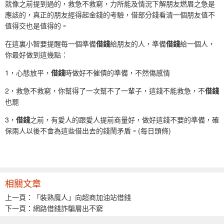
就像之前提到過的，救急不救窮，力所能及情況下解朋友燃眉之急是
應該的，真正的朋友經得起金錢的考驗，借部分錢看清一個朋友值不
值得交也是值得的。
在這裏小智要提醒每一個準備
借錢
給朋友的人，準備
借錢
給一個人，
你最好做到這幾點：
1，心態放平，
借錢
時做好不催債的準備，不然傷感情
2，救急不救窮，你幫得了一次幫不了一輩子，這錢不能救急，不
借錢
也罷
3，
借錢
之前，有愛人的跟愛人提前商量好，做好這錢不要的準備，確
保兩人以後不會為這些借出去的錢鬧矛盾。(每日頭條)
相關文章
上一頁：
「裝熟魔人」向超商加油站借錢
下一頁：
網路借錢詐騙層出不窮