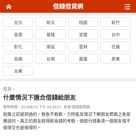
借錢借貸網
台北
新北
桃園
新竹
苗栗
基隆
宜蘭
台中
彰化
南投
雲林
花蓮
高雄
台南
嘉義
屏東
台東
首頁
>
什麼情況下適合借錢給朋友
發佈時間：2018/8/15 下午 04:20:21 來源:
借錢借貸網
就像之前提到過的，救急不救窮，力所能及情況下解朋友燃眉之急是
應該的，真正的朋友經得起金錢的考驗，借部分錢看清一個朋友值不
值得交也是值得的。